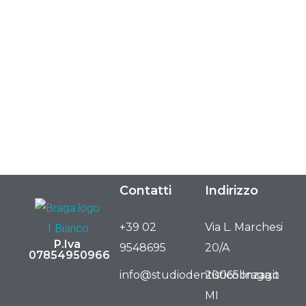
Fisioterapista
Contatti
Indirizzo
+39 02
Via L. Marchesi
P.Iva
9548695
20/A
07854950966
info@studiodentisticobraga.it
20065 Inzago
MI