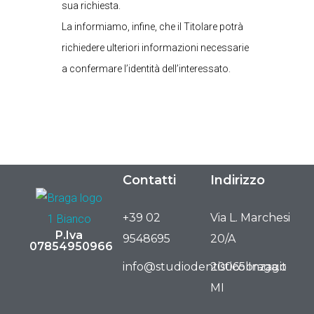
sua richiesta.
La informiamo, infine, che il Titolare potrà
richiedere ulteriori informazioni necessarie
a confermare l’identità dell’interessato.
Contatti
Indirizzo
+39 02
Via L. Marchesi
P.Iva
9548695
20/A
07854950966
info@studiodentisticobraga.it
20065 Inzago
MI