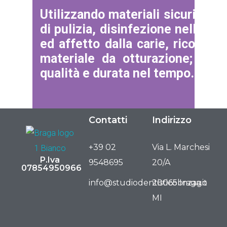
Utilizzando materiali sicuri e t
di pulizia, disinfezione nella c
ed affetto dalla carie, ricostr
materiale da otturazione; la no
qualità e durata nel tempo.
Contatti
Indirizzo
+39 02
Via L. Marchesi
P.Iva
9548695
20/A
07854950966
info@studiodentisticobraga.it
20065 Inzago
MI