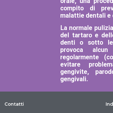
orale, una proce
compito di prev
malattie dentali e 
La normale pulizi
del tartaro e del
denti o sotto le
provoca alcun
regolarmente (co
evitare problem
gengivite, parod
gengivali.
Contatti
Ind