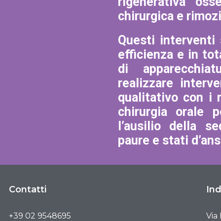
rigenerativa oss
chirurgica e rimoz
Questi interventi
efficienza e in tot
di apparecchiat
realizzare interv
qualitativo con i r
chirurgia orale 
l’ausilio della s
paure e stati d’ans
Contatti
Ind
+39 02 9548695
Via