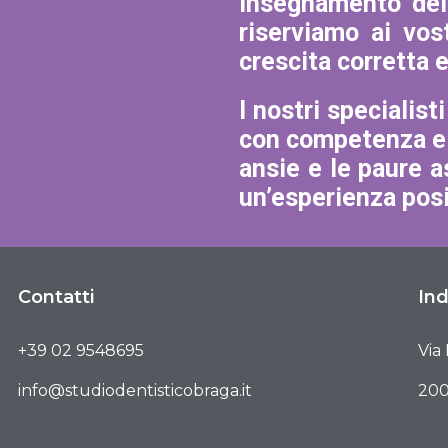
insegnamento dell
riserviamo ai vos
crescita corretta 
I nostri specialist
con competenza e t
ansie e le paure a
un’esperienza posi
Contatti
Ind
+39 02 9548695
Via
info@studiodentisticobraga.it
200