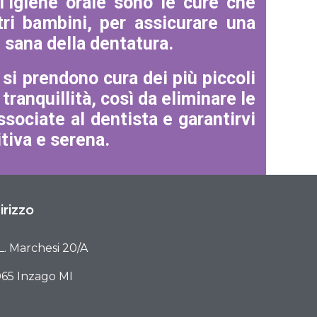
’igiene orale sono le cure che
tri bambini, per assicurare una
e sana della dentatura.
i si prendono cura dei più piccoli
ranquillità, così da eliminare le
ssociate al dentista e garantirvi
tiva e serena.
irizzo
 L. Marchesi 20/A
65 Inzago MI