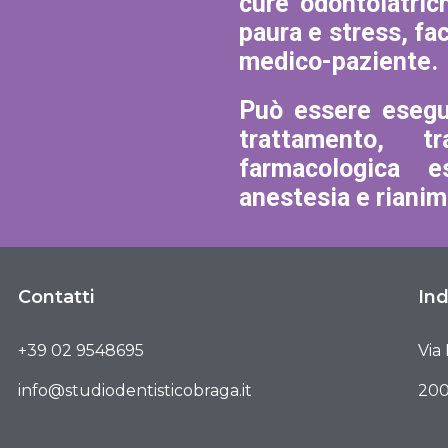
cure odontoiatric
paura e stress, fa
medico-paziente.
Può essere esegu
trattamento, t
farmacologica e
anestesia e rianim
Contatti
Ind
+39 02 9548695
Via
info@studiodentisticobraga.it
200