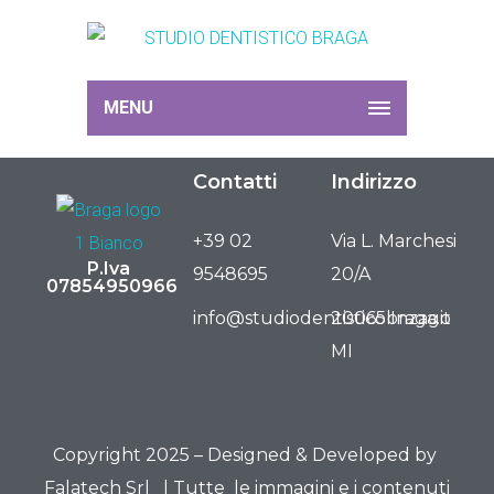
MENU
Contatti
Indirizzo
+39 02
Via L. Marchesi
P.Iva
9548695
20/A
07854950966
info@studiodentisticobraga.it
20065 Inzago
MI
Copyright 2025 – Designed & Developed by
Falatech Srl
| Tutte le immagini e i contenuti